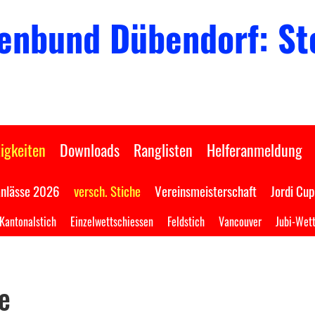
enbund Dübendorf: Sto
igkeiten
Downloads
Ranglisten
Helferanmeldung
anlässe 2026
versch. Stiche
Vereinsmeisterschaft
Jordi Cup
Kantonalstich
Einzelwettschiessen
Feldstich
Vancouver
Jubi-Wet
he