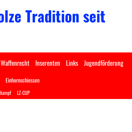
lze Tradition seit
Waffenrecht
Inserenten
Links
Jugendförderung
Einhornschiessen
tkampf
LZ-CUP