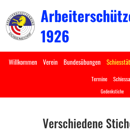
Arbeiterschütz
1926
Willkommen
Verein
Bundesübungen
Schiesstät
Termine
Schiess
Gedenkstiche
Verschiedene Stic