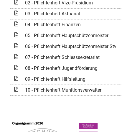
02 - Pflichtenheft Vize-Präsidium
532
03 - Pflichtenheft Aktuariat
533
04 - Pflichtenheft Finanzen
534
05 - Pflichtenheft Hauptschützenmeister
562
06 - Pflichtenheft Hauptschützenmeister Stv
558
07 - Pflichtenheft Schiesssekretariat
742
08 - Pflichtenheft Jugendförderung
688
09 - Pflichtenheft Hilfsleitung
526
10 - Pflichtenheft Munitionsverwalter
578