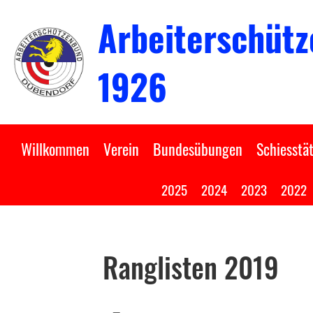
Arbeiterschütz
1926
Willkommen
Verein
Bundesübungen
Schiesstät
2025
2024
2023
2022
Ranglisten 2019