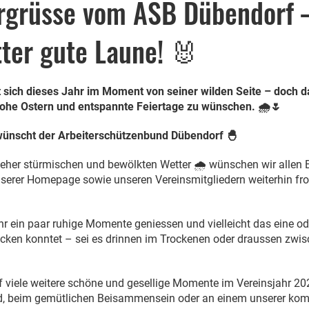
rgrüsse vom ASB Dübendorf –
tter gute Laune! 🐰
t sich dieses Jahr im Moment von seiner wilden Seite – doch da
rohe Ostern und entspannte Feiertage zu wünschen. 🌧️🌷
wünscht der Arbeiterschützenbund Dübendorf 🐣
 eher stürmischen und bewölkten Wetter 🌧️ wünschen wir allen
serer Homepage sowie unseren Vereinsmitgliedern weiterhin fr
ihr ein paar ruhige Momente geniessen und vielleicht das eine o
ecken konntet – sei es drinnen im Trockenen oder draussen zwi
f viele weitere schöne und gesellige Momente im Vereinsjahr 20
, beim gemütlichen Beisammensein oder an einem unserer ko