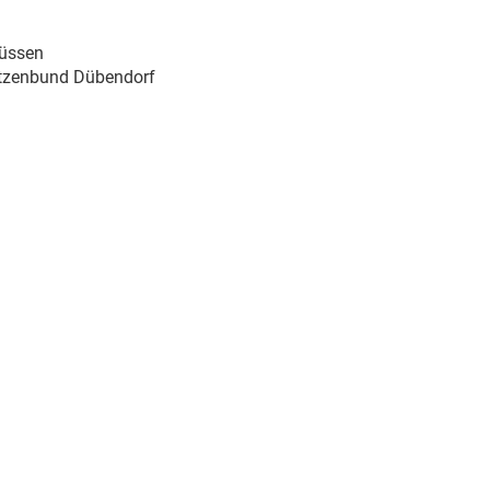
rüssen
ützenbund Dübendorf