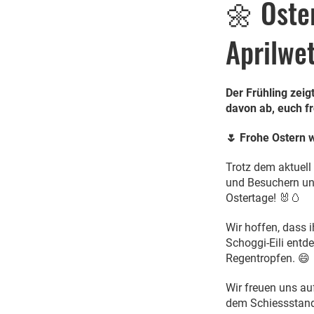
🌼 Oste
Aprilwe
Der Frühling zeig
davon ab, euch f
🌷 Frohe Ostern 
Trotz dem aktuell
und Besuchern un
Ostertage! 🐰🥚
Wir hoffen, dass 
Schoggi-Eili entd
Regentropfen. 😄
Wir freuen uns au
dem Schiessstand