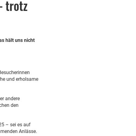
 trotz
s hält uns nicht
 Besucherinnen
ohe und erholsame
der andere
schen den
25 – sei es auf
mmenden Anlässe.