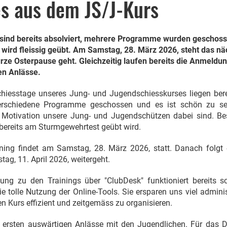
es aus dem JS/J-Kurs
 sind bereits absolviert, mehrere Programme wurden geschos
wird fleissig geübt. Am Samstag, 28. März 2026, steht das näc
urze Osterpause geht. Gleichzeitig laufen bereits die Anmeldun
en Anlässe.
chiesstage unseres Jung- und Jugendschiesskurses liegen bere
rschiedene Programme geschossen und es ist schön zu seh
otivation unsere Jung- und Jugendschützen dabei sind. Be
g bereits am Sturmgewehrtest geübt wird.
ning findet am Samstag, 28. März 2026, statt. Danach folgt 
ag, 11. April 2026, weitergeht.
ng zu den Trainings über "ClubDesk" funktioniert bereits sc
ie tolle Nutzung der Online-Tools. Sie ersparen uns viel admin
en Kurs effizient und zeitgemäss zu organisieren.
e ersten auswärtigen Anlässe mit den Jugendlichen. Für das 