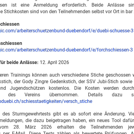
sen ist eine Anmeldung erforderlich. Beide Anlässe sin
Die Stichkosten sind von den Teilnehmenden selbst vor Ort in bar
chiessen
agic.com/arbeiterschuetzenbund-duebendorf/e/duebi-schuesse-3
schiessen
agic.com/arbeiterschuetzenbund-duebendorf/e/forchschiessen-3
ür beide Anlässe:
12. April 2026
eren Trainings können auch verschiedene Stiche geschossen w
tich, der Gody Zingre Gedenkstich, der SSV Jubi-Stich sowie 
und Jugendschützen kostenlos. Die Kosten werden durc
rung des Vereins übernommen. Details dazu 
bduebi.ch/schiesstaetigkeiten/versch_stiche
 des Sturmgewehrtests gibt es ab sofort eine Änderung. Vi
meldungen, die dazu beigetragen haben, ein neues Tool dafü
vom 28. März 2026 erhalten die Teilnehmenden jewei
 per E-Mail. Diese Tests zählen als bewertete Prüfungen. Al