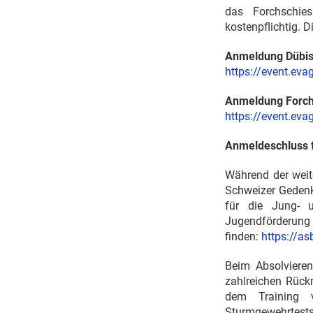
das Forchschies
kostenpflichtig. 
Anmeldung Dübis
https://event.ev
Anmeldung Forch
https://event.ev
Anmeldeschluss f
Während der weit
Schweizer Gedenks
für die Jung- 
Jugendförde
finden:
https://as
Beim Absolvieren
zahlreichen Rück
dem Training 
Sturmgewehrtests