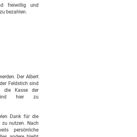
d freiwillig und
 zu bezahlen.
erden. Der Albert
der Feldstich sind
h die Kasse der
sind hier zu
elen Dank für die
r zu nutzen. Nach
ls persönliche
les andere bleibt